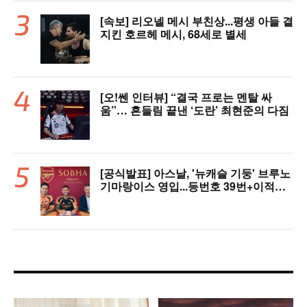
[속보] 리오넬 메시 부친상...평생 아들 곁
지킨 호르헤 메시, 68세로 별세
[오!쎈 인터뷰] “결국 프로는 멘탈 싸
움”… 흔들림 끝낸 ‘도란’ 최현준의 다짐
[공식발표] 아스날, '뉴캐슬 기둥' 브루노
기마랑이스 영입...등번호 39번+이적료
1428억