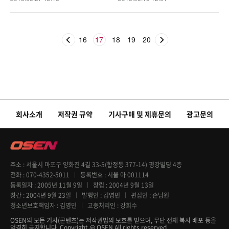
16
17
18
19
20
회사소개
저작권 규약
기사구매 및 제휴문의
광고문의
주소
서울시 마포구 양화진 4길 33-5(합정동 377-14) 평강빌딩 4층
전화
070-4352-5011
등록번호
서울 아 001114
등록일자
2005년 11월 9일
창립
2004년 9월 13일
창간
2004년 9월 23일
발행인
김영민
편집인
손남원
청소년보호책임자
김영민
고충처리인
강희수
OSEN의 모든 기사(콘텐츠)는 저작권법의 보호를 받으며, 무단 전재 복사 배포 등을
엄격히 금지합니다. Copyright @ OSEN All rights reserved.