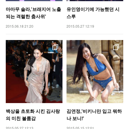
마마무 솔라,'브래지어 노출
유인영이기에 가능했던 시
되는 격렬한 춤사위'
스루
2015.06.18 21:20
2015.05.27 12:19
백상을 초토화 시킨 김사랑
김연정,'비키니만 입고 뭐하
의 미친 볼륨감
나 보니!'
2015.05.27 12:13
2015.05.15 12:01