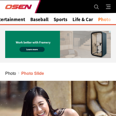
tertainment
Baseball
Sports
Life & Car
Photo
Photo
Photo Slide