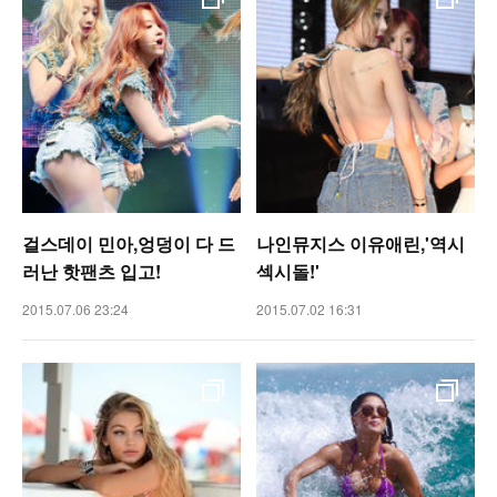
걸스데이 민아,엉덩이 다 드
나인뮤지스 이유애린,'역시
러난 핫팬츠 입고!
섹시돌!'
2015.07.06 23:24
2015.07.02 16:31