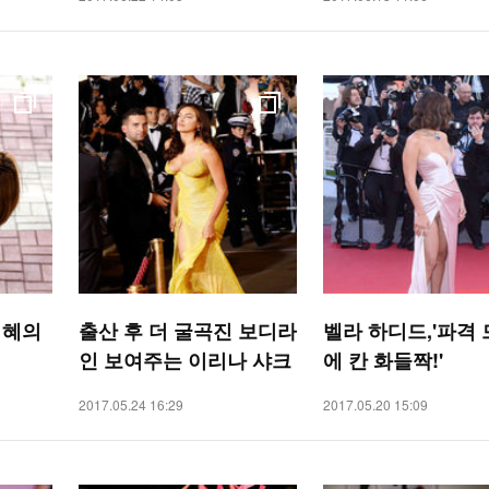
지혜의
출산 후 더 굴곡진 보디라
벨라 하디드,'파격
인 보여주는 이리나 샤크
에 칸 화들짝!'
2017.05.24 16:29
2017.05.20 15:09