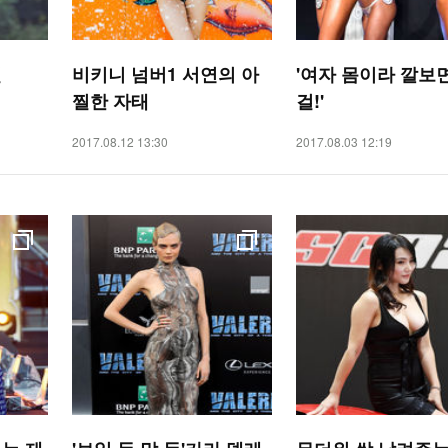
힐
비키니 넘버1 서연의 아
'여자 몸이라 깔보
찔한 자태
걸!'
2017.08.12 13:30
2017.08.03 12:19