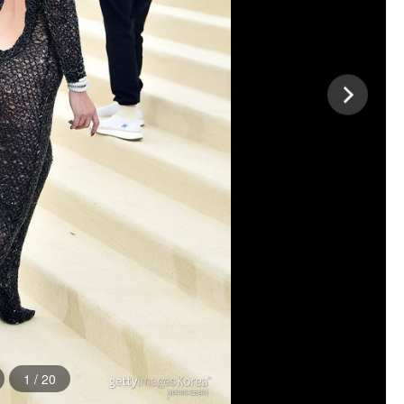
1
/
20