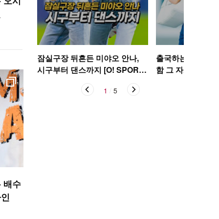
 오시
인
잠실구장 뒤흔든 미야오 안나,
출국하는 박규영,
시구부터 댄스까지 [O! SPORT
함 그 자체~ [O! S
S 숏폼]
1
/
5
 배수
라인