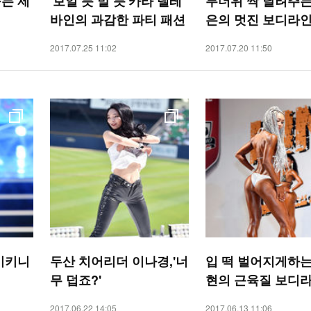
는 제
'보일 듯 말 듯'카라 델레
무더위 싹 날려주는
바인의 과감한 파티 패션
은의 멋진 보디라
2017.07.25 11:02
2017.07.20 11:50
비키니
두산 치어리더 이나경,'너
입 떡 벌어지게하는
무 덥죠?'
현의 근육질 보디
2017.06.22 14:05
2017.06.13 11:06