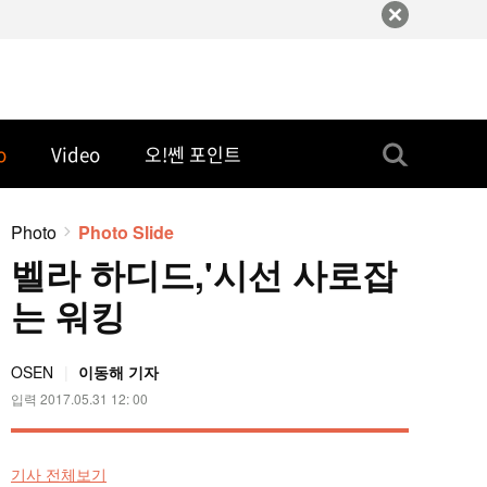
o
Video
오!쎈 포인트
Photo
Photo Slide
벨라 하디드,'시선 사로잡
는 워킹
OSEN
이동해
기자
입력
2017.05.31 12: 00
기사 전체보기