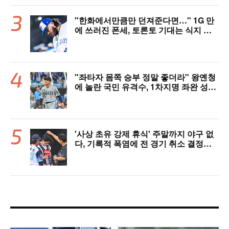
"한화에서만큼만 던져준다면…" 1G 만
에 쓰러진 폰세, 토론토 기대는 식지 않
았다
"좌타자 몸쪽 승부 정말 좋더라" 왕옌청
에 놀란 국민 유격수, 1차지명 좌완 성장
세에 대만족 "구위 좋아지고 안정감 생
겼다" [오!쎈 대구]
'사상 초유 강제 휴식' 주말까지 야구 없
다, 기록적 폭염에 전 경기 취소 결정…1
1일부터 오후 7시 개시 [공식발표]