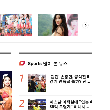
Sports 많이 본 뉴스
'캡틴' 손흥민, 공식전 5
경기 연속골 쏠까? 전반
은 잠잠...'부앙가 선제골'
LAFC, 과달라하라와 1-
1 전반 종료
아스날 이적설에 "연봉 4
85억 드릴게" 비니시우