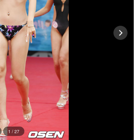
1
/
27