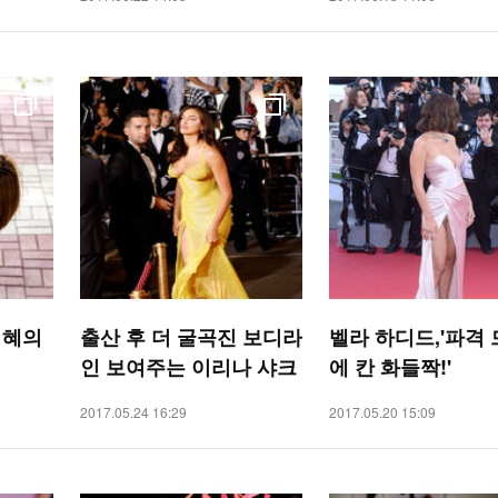
지혜의
출산 후 더 굴곡진 보디라
벨라 하디드,'파격
인 보여주는 이리나 샤크
에 칸 화들짝!'
2017.05.24 16:29
2017.05.20 15:09