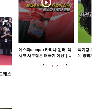
에스파(aespa) 카리나-윈터,’멕
박기량 치어리더,
시코 사로잡은 태극기 여신’ [O!
데 양의지 [O! SP
STAR 숏폼]
1
/
5
 드레스