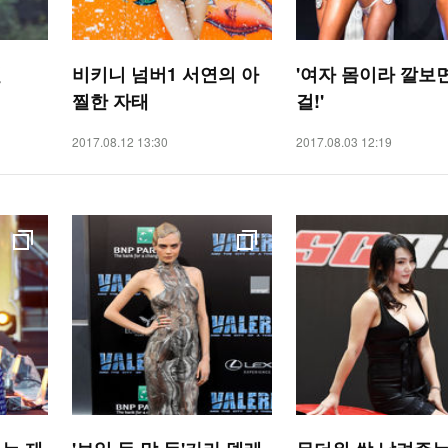
힐
비키니 넘버1 서연의 아
'여자 몸이라 깔보
찔한 자태
걸!'
2017.08.12 13:30
2017.08.03 12:19