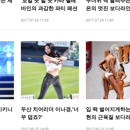
는 제
'보일 듯 말 듯'카라 델레
무더위 싹 날려주는
바인의 과감한 파티 패션
은의 멋진 보디라
2017.07.25 11:02
2017.07.20 11:50
비키니
두산 치어리더 이나경,'너
입 떡 벌어지게하는
무 덥죠?'
현의 근육질 보디
2017.06.22 14:05
2017.06.13 11:06