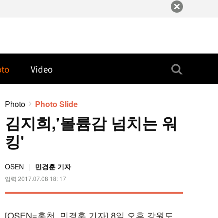
oto
Video
Photo
Photo Slide
김지희,'볼륨감 넘치는 워
킹'
OSEN
민경훈
기자
입력
2017.07.08 18: 17
[OSEN=홍천, 민경훈 기자] 8일 오후 강원도