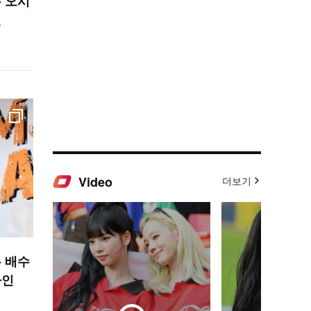
 오시
인
Video
더보기
 배수
라인