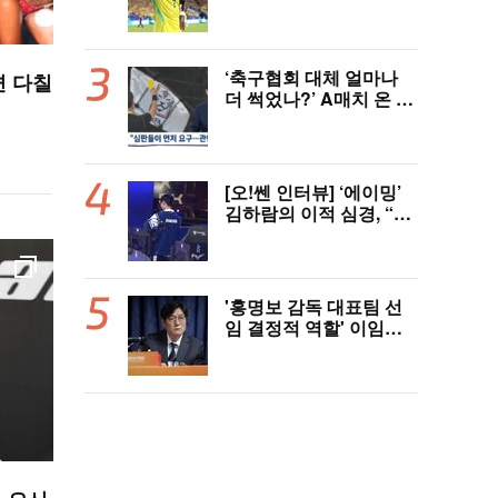
스, 레알 개선안 받았다...
이제 선택은 선수 몫
‘축구협회 대체 얼마나
면 다칠
더 썩었나?’ A매치 온 외
국인 심판에게 성접대 관
행 “그래야 잘 불어주지
않겠나?”
[오!쎈 인터뷰] ‘에이밍’
김하람의 이적 심경, “더
이야기하면 서로 상처,
팀에 피해 주기 싫어”
'홍명보 감독 대표팀 선
임 결정적 역할' 이임생
의 반격 "홍명보 선임 기
록 남아 있다"…문체부
와 법정 공방 나선다