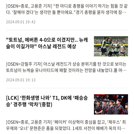
[OSEN=종로, 고용준 기자] “한 마디로 총평을 이야기 하기는 힘들 것 같
다. ‘잘해야 겠다’는 생각만 들 뿐이에요.”경기 총평을 묻자 생각에 잠긴
‘제파’ 이재민 감독은 패배를 깔끔하게 인정하면서 다가오
2024.09.01 19: 42
"토트넘, 에버튼 4-0으로 이겼지만.. 뉴캐
슬이 이길거야" 아스날 레전드 예상
[OSEN=강필주 기자] 아스날 레전드가 상승 분위기를 탄 것으로 보이는
토트넘이 뉴캐슬 유나이티드에 패할 것이라는 전망을 내놓았다.폴 머슨
1일(한국시간) 영국 '스포츠키다' 칼럼을 통해 이날 오후 9시 30분 영국
2024.09.01 19: 13
뉴캐슬의 세인
[LCK] ‘한화생명 나와’ T1, DK에 ‘패승승
승’ 경주행 ‘막차’(종합)
[OSEN=종로, 고용준 기자] ‘페이커’ 이상혁이 중심을 잡고, ‘제우스’ 최
우제와 ‘오너’ 문현준은 폼을 되찾았다. 1세트 서전이 패배가 옥의 티였