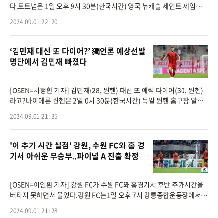
다.토트넘은 1일 오후 9시 30분(한국시간) 영국 뉴캐슬 세인트 제임스
파크에서 개최된 ‘2024-25시즌 프리미어리그 3라운드’에서 전반전까
2024.09.01 22: 20
지 뉴캐슬에 0-1
‘김민재 대신 또 다이어?’ 獨언론 예상선발
명단에서 김민재 빠졌다
[OSEN=서정환 기자] 김민재(28, 뮌헨) 대신 또 에릭 다이어(30, 뮌헨)
라고?바이에른 뮌헨은 2일 0시 30분(한국시간) 독일 뮌헨 홈구장 알리
안츠 아레나에서 개최되는 ‘2024-25시즌 분데스리가 2라운드’에서 프
2024.09.01 21: 35
라이부르크를 상
'아 추가 시간 실점' 강원, 수원 FC와 홈 경
기서 아쉬운 무승부..파이널 A 진출 확정
[OSEN=이인환 기자] 강원 FC가 수원 FC와 홈경기서 후반 추가시간을
버티지 못하면서 울었다.강원 FC는1일 오후 7시 강릉종합운동장에서
열린 하나은행 K리그1 2024 29라운드 수원FC와 홈 경기에서 2-2 무승
2024.09.01 21: 28
부를 기록했다. 승점 1을 추가