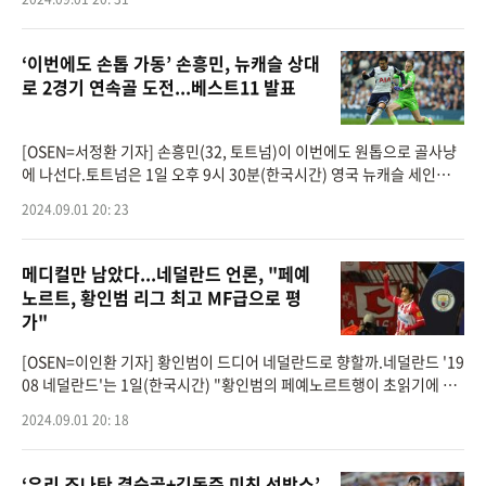
‘이번에도 손톱 가동’ 손흥민, 뉴캐슬 상대
로 2경기 연속골 도전...베스트11 발표
[OSEN=서정환 기자] 손흥민(32, 토트넘)이 이번에도 원톱으로 골사냥
에 나선다.토트넘은 1일 오후 9시 30분(한국시간) 영국 뉴캐슬 세인트
제임스 파크에서 홈팀 뉴캐슬을 상대로 ‘2024-25시즌 프리미어리그 3
2024.09.01 20: 23
라운드’를 치른
메디컬만 남았다...네덜란드 언론, "페예
노르트, 황인범 리그 최고 MF급으로 평
가"
[OSEN=이인환 기자] 황인범이 드디어 네덜란드로 향할까.네덜란드 '19
08 네덜란드'는 1일(한국시간) "황인범의 페예노르트행이 초읽기에 들
어갔다"라면서 "이제 메디컬 테스트만 통과한다면 무조건 이적할 상황
2024.09.01 20: 18
이다"
‘유리 조나탄 결승골+김동준 미친 선방쇼’