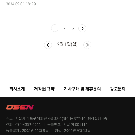
을 뿐이다. T1이 디플러스 기아(DK)을 ‘패승승승’ 으
2024.09.01 18: 29
1
2
3
9월 1일(일)
회사소개
저작권 규약
기사구매 및 제휴문의
광고문의
주소
서울시 마포구 양화진 4길 33-5(합정동 377-14) 평강빌딩 4층
전화
070-4352-5011
등록번호
서울 아 001114
등록일자
2005년 11월 9일
창립
2004년 9월 13일