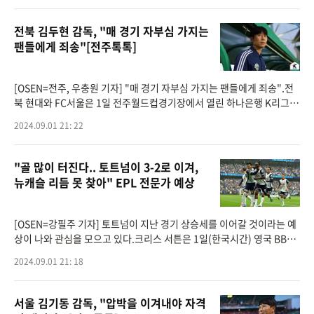
전북 김두현 감독, "매 경기 자부심 가지는
팬들에게 죄송"[전주톡톡]
[OSEN=전주, 우충원 기자] "매 경기 자부심 가지는 팬들에게 죄송".전
북 현대와 FC서울은 1일 전주월드컵경기장에서 열린 하나은행 K리그 1
2024 29라운드 맞대결서 0-0 무승부를 기록했다.이날 무승부로 전북은
2024.09.01 21: 22
7승 8무 13패 승
"골 많이 터진다.. 토트넘이 3-2로 이겨,
뉴캐슬 리듬 못 찾아" EPL 전문가 예상
[OSEN=강필주 기자] 토트넘이 지난 경기 상승세를 이어갈 것이라는 예
상이 나와 관심을 모으고 있다.크리스 서튼은 1일(한국시간) 영국 BBC
스포츠와 인터뷰에서 이날 오후 9시 30분 영국 뉴캐슬의 세인트 제임스
2024.09.01 21: 18
파크에서 열리는 20
서울 김기동 감독, "압박을 이겨내야 자격