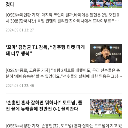
졌다
[OSEN=이인환 기자] 마지막 코인이 될까.바이에른 뮌헨은 2일 오전 0
시 30분(한국시간) 독일 뮌헨의 알리안츠 아레나에서 프라이부르크를
상대로 2024-2025 독일 분데스리가 2라운드 홈 개막전에 나선다.이날
2024.09.01 23: 27
뮌헨은 다시 주전 멤버
‘꼬마’ 김정균 T1 감독, “경주행 티켓 따게
돼 너무 행복”
[OSEN=종로, 고용준 기자] “설령 2세트를 패했어도, 우리 선수들은 충
분히 ‘패패승승승’ 할 수 있었어요.”선수들의 실력에 대한 믿음은 그냥
말 뿐이 아니었다. 공식 기자회견을 끝내고 가볍게 대화를 나누는 도중
2024.09.01 22: 46
‘손흥민 혼자 잘하면 뭐하나?’ 토트넘, 졸
전 끝에 뉴캐슬에 전반전 0-1 끌려간다
[OSEN=서정환 기자] 손흥민(32, 토트넘) 혼자 잘하는 토트넘이 지고 있