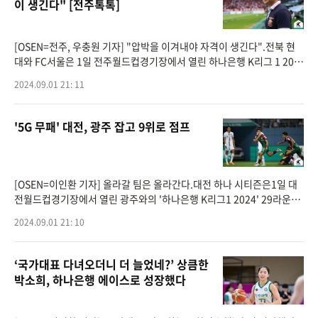
이 생긴다" [전주톡톡]
[OSEN=전주, 우충원 기자] "압박을 이겨내야 자격이 생긴다".전북 현
대와 FC서울은 1일 전주월드컵경기장에서 열린 하나은행 K리그 1 202
4 29라운드 맞대결서 0-0 무승부를 기록했다.이날 무승부로 전북은 7승
2024.09.01 21: 11
8무 13패 승점 30
'5G 무패' 대전, 광주 잡고 9위로 점프
[OSEN=이인환 기자] 올라갈 팀은 올라간다.대전 하나 시티즌은1일 대
전월드컵경기장에서 열린 광주와의 '하나은행 K리그1 2024' 29라운드
에서 윤도영과 김인균의 연속골로 2-0으로 승리했다.이날 승리로 최근 5
2024.09.01 21: 10
경기 무패 행진(3승 2
‘국가대표 다녀오더니 더 늘었네?’ 상큼한
박소희, 하나은행 에이스로 성장했다