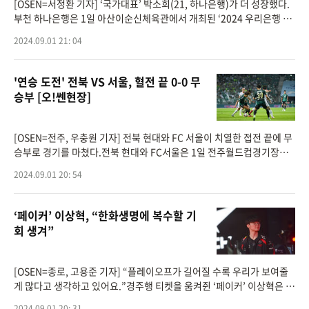
[OSEN=서정환 기자] ‘국가대표’ 박소희(21, 하나은행)가 더 성장했다.
부천 하나은행은 1일 아산이순신체육관에서 개최된 ‘2024 우리은행 박
신자컵 B조 예선’에서 용인 삼성생명을 71-64로 이겼다. 하나은행은 대
2024.09.01 21: 04
회
'연승 도전' 전북 VS 서울, 혈전 끝 0-0 무
승부 [오!쎈현장]
[OSEN=전주, 우충원 기자] 전북 현대와 FC 서울이 치열한 접전 끝에 무
승부로 경기를 마쳤다.전북 현대와 FC서울은 1일 전주월드컵경기장에
서 열린 하나은행 K리그 1 2024 29라운드 맞대결서 0-0 무승부를 기록
2024.09.01 20: 54
했다.이날 무승부로 전북
‘페이커’ 이상혁, “한화생명에 복수할 기
회 생겨”
[OSEN=종로, 고용준 기자] “플레이오프가 길어질 수록 우리가 보여줄
게 많다고 생각하고 있어요.”경주행 티켓을 움켜쥔 ‘페이커’ 이상혁은 포
스트시즌 플레이오프가 길어질 수록 T1의 강점을 더 보여줄 수 있다
2024.09.01 20: 31