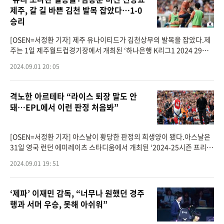
제주, 갈 길 바쁜 김천 발목 잡았다…1-0
승리
[OSEN=서정환 기자] 제주 유나이티드가 김천상무의 발목을 잡았다.제
주는 1일 제주월드컵경기장에서 개최된 ‘하나은행 K리그1 2024 29라
운드’에서 김천상무를 1-0으로 이겼다. 승점 35점의 제주는 8위를 지켰
2024.09.01 20: 05
다. 김천(승점 47
격노한 아르테타 “라이스 퇴장 말도 안
돼…EPL에서 이런 판정 처음봐”
[OSEN=서정환 기자] 아스날이 황당한 판정의 희생양이 됐다.아스날은
31일 영국 런던 에미레이츠 스타디움에서 개최된 ‘2024-25시즌 프리미
어리그 3라운드’에서 브라이튼과 1-1로 비겼다. 개막 후 울버햄튼(2-0
2024.09.01 19: 51
승)과 아스톤
‘제파’ 이재민 감독, “너무나 원했던 경주
행과 서머 우승, 못해 아쉬워”