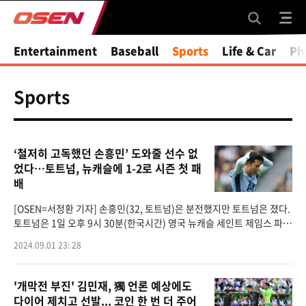
Entertainment
Baseball
Sports
Life & Car
Ph
Sports
‘철저히 고독했던 손흥민’ 도와줄 선수 없
었다…토트넘, 뉴캐슬에 1-2로 시즌 첫 패
배
[OSEN=서정환 기자] 손흥민(32, 토트넘)은 분전했지만 토트넘은 졌다.
토트넘은 1일 오후 9시 30분(한국시간) 영국 뉴캐슬 세인트 제임스 파크
에서 개최된 ‘2024-25시즌 프리미어리그 3라운드’에서 홈팀 뉴캐슬에
2024.09.01 23: 28
1-2로 졌다.
'개막전 부진' 김민재, 獨 언론 예상에도
다이어 제치고 선발... 코인 한 번 더 주어