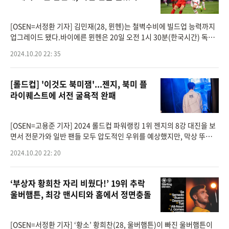
[OSEN=서정환 기자] 김민재(28, 뮌헨)는 철벽수비에 빌드업 능력까지
업그레이드 됐다.바이에른 뮌헨은 20일 오전 1시 30분(한국시간) 독일
뮌헨의 홈구장 알리안츠 아레나에서 개최된 ‘2024-25시즌 독일 분데스
2024.10.20 22: 35
리가 7라운드’
[롤드컵] '이것도 북미잼'...젠지, 북미 플
라이퀘스트에 서전 굴욕적 완패
[OSEN=고용준 기자] 2024 롤드컵 파워랭킹 1위 젠지의 8강 대진을 보
면서 전문가와 일반 팬들 모두 압도적인 우위를 예상했지만, 막상 뚜껑을
열어보니 첫 판부터 전혀 예상과 다른 상황이 발생됐다.또 다른 의미의
2024.10.20 22: 20
'북미잼'이었다.
‘부상자 황희찬 자리 비웠다!’ 19위 추락
울버햄튼, 최강 맨시티와 홈에서 정면충돌
[OSEN=서정환 기자] ‘황소’ 황희찬(28, 울버햄튼)이 빠진 울버햄튼이