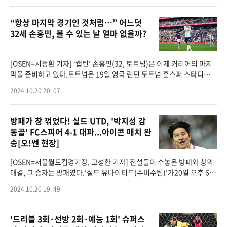
“항상 마지막 경기인 것처럼…” 어느덧
32세 손흥민, 볼 수 있는 날 얼마 없을까?
[OSEN=서정환 기자] ‘캡틴’ 손흥민(32, 토트넘)은 이제 커리어의 마지
막을 준비하고 있다.토트넘은 19일 영국 런던 토트넘 홋스퍼 스타디움에
서 개최된 ‘2024-25시즌 프리미어리그 8라운드’에서 손흥민의 복귀골
2024.10.20 20: 07
이
방패가 창 꺾었다! 실드 UTD, '박지성 감
동골' FC스피어 4-1 대파...아이콘 매치 완
승[오!쎈 현장]
[OSEN=서울월드컵경기장, 고성환 기자] 전설들이 수놓은 방패와 창의
대결, 그 승자는 방패였다.'실드 유나이티드(수비수팀)'가20일 오후 6시
서울월드컵경기장에서 열린 '2024 넥슨 아이콘 매치'에서'FC 스피어
2024.10.20 19: 49
(공격수팀)'를 상대로
'드리블 3회·선방 2회·예능 1회' 슈퍼스