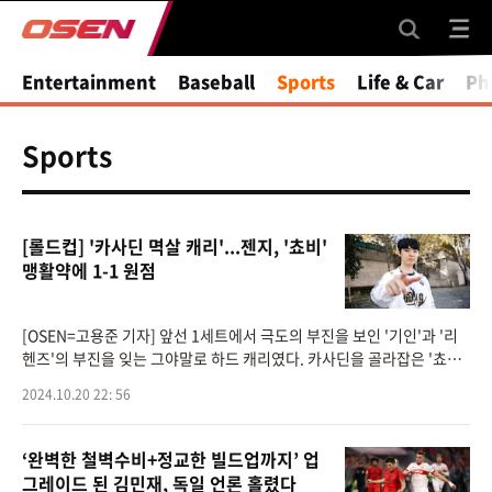
Entertainment
Baseball
Sports
Life & Car
Ph
Sports
[롤드컵] '카사딘 멱살 캐리'...젠지, '쵸비'
맹활약에 1-1 원점
[OSEN=고용준 기자] 앞선 1세트에서 극도의 부진을 보인 '기인'과 '리
헨즈'의 부진을 잊는 그야말로 하드 캐리였다. 카사딘을 골라잡은 '쵸비'
정지훈의 특급 캐리를 앞세워 젠지가 플라이퀘스트와 롤드컵 8강전 승
2024.10.20 22: 56
부를 1-1 원점으
‘완벽한 철벽수비+정교한 빌드업까지’ 업
그레이드 된 김민재, 독일 언론 홀렸다