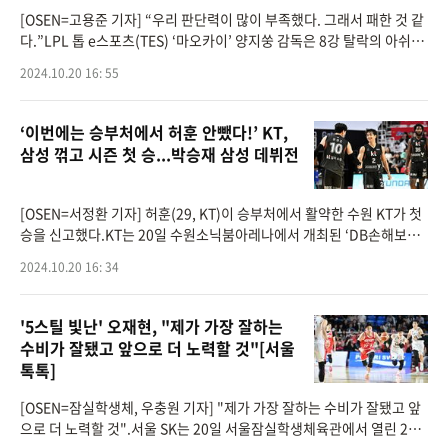
[OSEN=고용준 기자] “우리 판단력이 많이 부족했다. 그래서 패한 것 같
다.”LPL 톱 e스포츠(TES) ‘마오카이’ 양지쑹 감독은 8강 탈락의 아쉬움
속에서 완패를 인정했다. 상대의 수를 예측해 준비를 했지만, 준비 과정
2024.10.20 16: 55
‘이번에는 승부처에서 허훈 안뺐다!’ KT,
삼성 꺾고 시즌 첫 승...박승재 삼성 데뷔전
[OSEN=서정환 기자] 허훈(29, KT)이 승부처에서 활약한 수원 KT가 첫
승을 신고했다.KT는 20일 수원소닉붐아레나에서 개최된 ‘DB손해보험
2024-25시즌 KBL 정규리그 1라운드’에서 서울 삼성을 72-63으로 물
2024.10.20 16: 34
리치고 시즌 첫 승을 신
'5스틸 빛난' 오재현, "제가 가장 잘하는
수비가 잘됐고 앞으로 더 노력할 것"[서울
톡톡]
[OSEN=잠실학생체, 우충원 기자] "제가 가장 잘하는 수비가 잘됐고 앞
으로 더 노력할 것".서울 SK는 20일 서울잠실학생체육관에서 열린 202