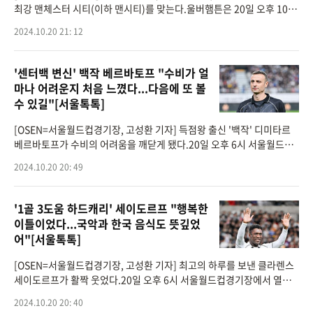
최강 맨체스터 시티(이하 맨시티)를 맞는다.울버햄튼은 20일 오후 10시
(한국시간) 영국 웨스트 미들랜즈 울버햄튼 홈구장 몰리뉴 스타디움에서
2024.10.20 21: 12
개최되
'센터백 변신' 백작 베르바토프 "수비가 얼
마나 어려운지 처음 느꼈다...다음에 또 볼
수 있길"[서울톡톡]
[OSEN=서울월드컵경기장, 고성환 기자] 득점왕 출신 '백작' 디미타르
베르바토프가 수비의 어려움을 깨닫게 됐다.20일 오후 6시 서울월드컵
경기장에서 열린 '2024 넥슨 아이콘 매치'에서 '실드 유나이티드(수비수
2024.10.20 20: 49
팀)'가'FC 스피어(공
'1골 3도움 하드캐리' 세이도르프 "행복한
이틀이었다...국악과 한국 음식도 뜻깊었
어"[서울톡톡]
[OSEN=서울월드컵경기장, 고성환 기자] 최고의 하루를 보낸 클라렌스
세이도르프가 활짝 웃었다.20일 오후 6시 서울월드컵경기장에서 열린
'2024 넥슨 아이콘 매치'에서 '실드 유나이티드(수비수팀)'가'FC 스피
2024.10.20 20: 40
어(공격수팀)'를 상대