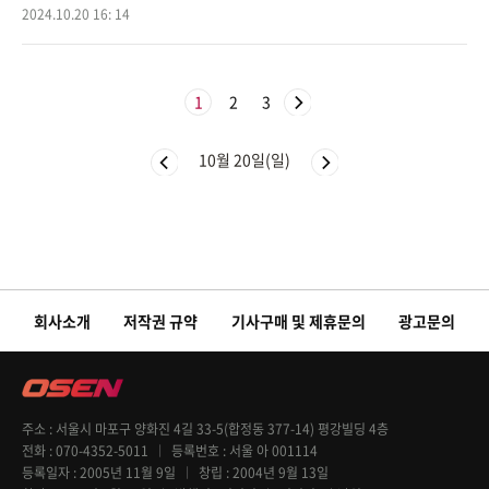
4-2025 KCC 프로농구 개막전서 안양 정관장에 95-71로 승리했다.만원
2024.10.20 16: 14
관중과 함께 첫 경
1
2
3
10월 20일(일)
회사소개
저작권 규약
기사구매 및 제휴문의
광고문의
주소
서울시 마포구 양화진 4길 33-5(합정동 377-14) 평강빌딩 4층
전화
070-4352-5011
등록번호
서울 아 001114
등록일자
2005년 11월 9일
창립
2004년 9월 13일