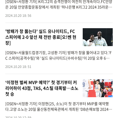
[OSEN=서정환 기자] K리그2의 승격전쟁이 여전히 안개속이다.FC안양
은 20일 안양종합운동장에서 개최된 ‘하나은행 K리그2 2024 35라운
드’에서 부산 아이파크를 4-1로 대파했다. 승점 57점의 안양은 선두를
2024.10.20 18: 56
지켜 자동승격 가능
'방패가 창 뚫는다' 실드 유나이티드, FC
스피어에 2-0 앞선 채 전반 종료[오!쎈 현
장]
[OSEN=서울월드컵경기장, 고성환 기자] 방패가 창을 뚫어내고 있다.'F
C 스피어(공격수팀)'와 '실드 유나이티드(수비수팀)'이 20일 오후 6시
서울월드컵경기장에서'2024 넥슨 아이콘 매치'를 치르고 있다. 전반이
2024.10.20 18: 51
끝난 현재 실드 유나
‘이정현 벌써 MVP 예약?’ 첫 경기부터 커
리어하이 43점, 7AS, 4스틸 대폭발…소노
첫 승
[OSEN=서정환 기자] 이정현(25, 소노)이 첫 경기부터 MVP를 예약했
다.고양 소노는 20일 울산동천체육관에서 개최된 ‘DB손해보험 2024-2
5시즌 프로농구 1라운드’에서 홈팀 울산 현대모비스를 100-82로 제압
2024.10.20 17: 59