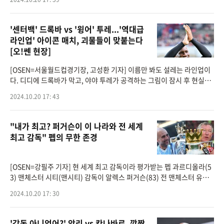
했다. 소노는 시즌 첫
'센터백' 드록바 vs '윙어' 투레...'역대급
라인업' 아이콘 매치, 괴물들이 맞붙는다
[오!쎈 현장]
[OSEN=서울월드컵경기장, 고성환 기자] 이름만 봐도 설레는 라인업이
다. 디디에 드록바가 막고, 야야 투레가 공격하는 그림이 잠시 후 현실로
펼쳐진다.'FC 스피어(공격수팀)'와 '실드 유나이티드(수비수팀)'이 대결
2024.10.20 17: 43
하는 '2024 넥슨
"내가 최고? 퍼거슨이 이 나라와 전 세계
최고 감독" 펩의 무한 존경
[OSEN=강필주 기자] 현 세계 최고 감독이라 평가받는 펩 과르디올라(5
3) 맨체스터 시티(맨시티) 감독이 알렉스 퍼거슨(83) 전 맨체스터 유나
이티드(맨유) 감독을 역대 세계 최고 사령탑이라 인정했다.영국 '익스프
2024.10.20 17: 30
레스'에 따르면 과
'감독 아니었어?' 앙리 vs 칸나바로, 깜짝