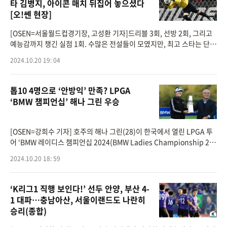
타 김병지, 아이콘 매치 뒤집어 놓으셨다
[오!쎈 현장]
[OSEN=서울월드컵경기장, 고성환 기자]드리블 3회, 선방 2회, 그리고
예능감까지 챙긴 실점 1회. 수많은 전설들이 모였지만, 최고 스타는 단연
김병지 강원FC 대표이사였다.'FC 스피어(공격수팀)'와 '실드 유나이티
2024.10.20 19: 04
드(수비수팀)'이 20
톱10 4명으로 ‘안방익’ 만족? LPGA
‘BMW 챔피언십’ 해나 그린 우승
[OSEN=강희수 기자] 호주의 해나 그린(28)이 한국에서 열린 LPGA 투
어 ‘BMW 레이디스 챔피언십 2024(BMW Ladies Championship 20
24)’에서 와이어투와이어로 우승했다.해나 그린은 20일 경기도 파주의
2024.10.20 18: 59
파주의 서원밸리C.C서원힐스 코스(
‘K리그1 직행 보인다!’ 선두 안양, 부산 4-
1 대파…충남아산, 서울이랜드도 나란히
승리(종합)