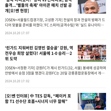
출격...'별들의 축제' 아이콘 매치 선발 공
개[오!쎈 현장]
[OSEN=서울월드컵경기장, 고성환 기자] 전설의 창과 전설의 방패가 드
디어 맞붙을 준비를 마쳤다.'FC 스피어(공격수팀)'와 '실드 유나이티드
(수비수팀)'이 대결하는 '2024 넥슨 아이콘 매치'가 20일 오후 6시 서울
2024.10.20 17: 07
월드컵기장에서 치
‘린가드 지워버린 김영빈 결승골’ 강원, 역
전우승 희망 살렸다! 서울에 1-0 승리…2
위 도약
[OSEN=서정환 기자] 강원FC가 제시 린가드(32, 서울) 봉쇄에 성공하며
안방에서 승점 3점을 챙겼다.강원FC는 20일 강릉종합운동장에서 개최
된 ‘하나은행 K리그2 2024 34라운드’에서 FC서울을 1-0으로 제압했
2024.10.20 17: 02
다. 강원은 (1승2무4
[오!쎈 인터뷰] 中 TES 감독, “페이커 포
함 T1 선수단 호흡+시너지 너무 잘해”